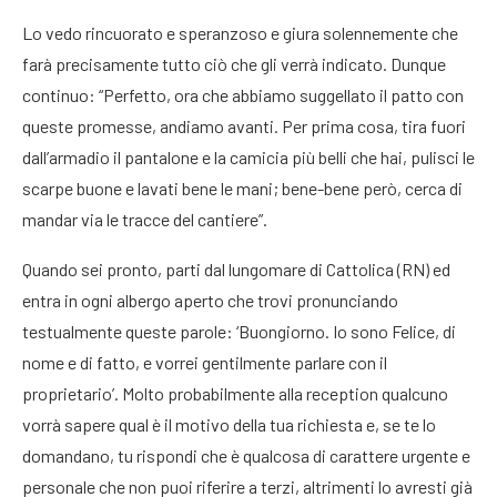
Lo vedo rincuorato e speranzoso e giura solennemente che
farà precisamente tutto ciò che gli verrà indicato. Dunque
continuo: “Perfetto, ora che abbiamo suggellato il patto con
queste promesse, andiamo avanti. Per prima cosa, tira fuori
dall’armadio il pantalone e la camicia più belli che hai, pulisci le
scarpe buone e lavati bene le mani; bene-bene però, cerca di
mandar via le tracce del cantiere”.
Quando sei pronto, parti dal lungomare di Cattolica (RN) ed
entra in ogni albergo aperto che trovi pronunciando
testualmente queste parole: ‘Buongiorno. Io sono Felice, di
nome e di fatto, e vorrei gentilmente parlare con il
proprietario’. Molto probabilmente alla reception qualcuno
vorrà sapere qual è il motivo della tua richiesta e, se te lo
domandano, tu rispondi che è qualcosa di carattere urgente e
personale che non puoi riferire a terzi, altrimenti lo avresti già