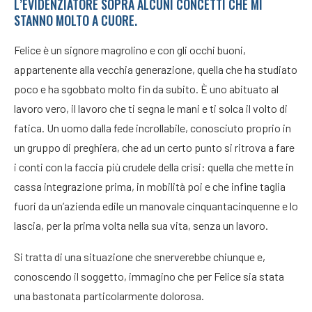
L’EVIDENZIATORE SOPRA ALCUNI CONCETTI CHE MI
STANNO MOLTO A CUORE.
Felice è un signore magrolino e con gli occhi buoni,
appartenente alla vecchia generazione, quella che ha studiato
poco e ha sgobbato molto fin da subito. È uno abituato al
lavoro vero, il lavoro che ti segna le mani e ti solca il volto di
fatica. Un uomo dalla fede incrollabile, conosciuto proprio in
un gruppo di preghiera, che ad un certo punto si ritrova a fare
i conti con la faccia più crudele della crisi: quella che mette in
cassa integrazione prima, in mobilità poi e che infine taglia
fuori da un’azienda edile un manovale cinquantacinquenne e lo
lascia, per la prima volta nella sua vita, senza un lavoro.
Si tratta di una situazione che snerverebbe chiunque e,
conoscendo il soggetto, immagino che per Felice sia stata
una bastonata particolarmente dolorosa.