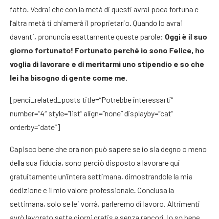
fatto. Vedrai che con la metà di questi avrai poca fortuna e
l’altra metà ti chiamerà il proprietario. Quando lo avrai
davanti, pronuncia esattamente queste parole:
Oggi è il suo
giorno fortunato! Fortunato perché io sono Felice, ho
voglia di lavorare e di meritarmi uno stipendio e so che
lei ha bisogno di gente come me
.
[penci_related_posts title=”Potrebbe interessarti”
number=”4″ style=”list” align=”none” displayby=”cat”
orderby=”date”]
Capisco bene che ora non può sapere se io sia degno o meno
della sua fiducia, sono perciò disposto a lavorare qui
gratuitamente un’intera settimana, dimostrandole la mia
dedizione e il mio valore professionale. Conclusa la
settimana, solo se lei vorrà, parleremo di lavoro. Altrimenti
avrò lavorato sette giorni gratis e senza rancori, lo so bene