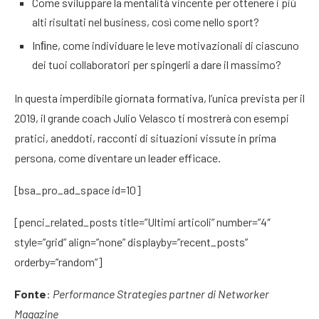
Come sviluppare la mentalità vincente per ottenere i più
alti risultati nel business, così come nello sport?
Inﬁne, come individuare le leve motivazionali di ciascuno
dei tuoi collaboratori per spingerli a dare il massimo?
In questa imperdibile giornata formativa, l’unica prevista per il
2019, il grande coach Julio Velasco ti mostrerà con esempi
pratici, aneddoti, racconti di situazioni vissute in prima
persona, come diventare un leader efficace.
[bsa_pro_ad_space id=10]
[penci_related_posts title=”Ultimi articoli” number=”4″
style=”grid” align=”none” displayby=”recent_posts”
orderby=”random”]
Fonte
:
Performance Strategies partner di Networker
Magazine