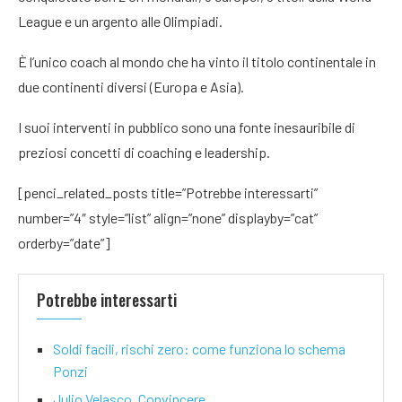
League e un argento alle Olimpiadi.
È l’unico coach al mondo che ha vinto il titolo continentale in
due continenti diversi (Europa e Asia).
I suoi interventi in pubblico sono una fonte inesauribile di
preziosi concetti di coaching e leadership.
[penci_related_posts title=”Potrebbe interessarti”
number=”4″ style=”list” align=”none” displayby=”cat”
orderby=”date”]
Potrebbe interessarti
Soldi facili, rischi zero: come funziona lo schema
Ponzi
Julio Velasco, Convincere