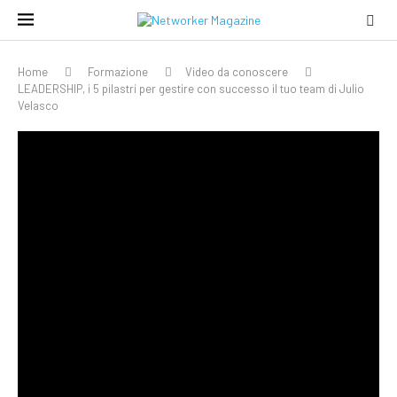
Home
Formazione
Video da conoscere
LEADERSHIP, i 5 pilastri per gestire con successo il tuo team di Julio
Velasco