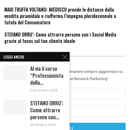
MAXI TRUFFA VOLTAIKO: AVEDISCO prende le distanze dalla
vendita piramidale e riafferma l’impegno pluridecennale a
tutela del Consumatore
STEFANO ORRU’: Come attrarre persone con i Social Media
grazie al focus sul tuo cliente ideale
RIMANI IN CONTATTO
LEGGI ANCHE
Al via il corso
Iscriviti alla nostra Newsletter per rimanere sempre aggiornato su
“Professionista
tutte le novità del mondo del Network Marketing!
della...
11 Dicembre 2025
STEFANO ORRU’:
Come attrarre
persone con...
28 Ottobre 2025