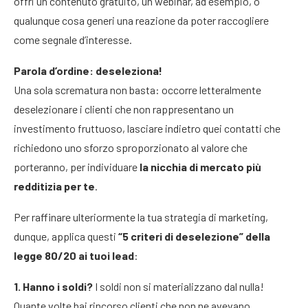
offri un contenuto gratuito, un webinar, ad esempio, o
qualunque cosa generi una reazione da poter raccogliere
come segnale d’interesse.
Parola d’ordine: deseleziona!
Una sola scrematura non basta: occorre letteralmente
deselezionare i clienti che non rappresentano un
investimento fruttuoso, lasciare indietro quei contatti che
richiedono uno sforzo sproporzionato al valore che
porteranno, per individuare
la nicchia di mercato più
redditizia per te
.
Per raffinare ulteriormente la tua strategia di marketing,
dunque, applica questi
“5 criteri di deselezione” della
legge 80/20 ai tuoi lead
:
1. Hanno i soldi?
I soldi non si materializzano dal nulla!
Quante volte hai rincorso clienti che non ne avevano,