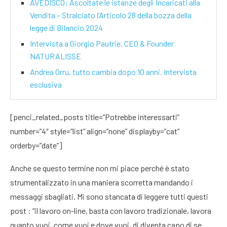
AVEDISCO: Ascoltate le istanze degli Incaricati alla
Vendita – Stralciato l’Articolo 28 della bozza della
legge di Bilancio 2024
Intervista a Giorgio Pautrie, CEO & Founder
NATURALISSE
Andrea Orru, tutto cambia dopo 10 anni. Intervista
esclusiva
[penci_related_posts title=”Potrebbe interessarti”
number=”4″ style=”list” align=”none” displayby=”cat”
orderby=”date”]
Anche se questo termine non mi piace perché è stato
strumentalizzato in una maniera scorretta mandando i
messaggi sbagliati. Mi sono stancata di leggere tutti questi
post : “il lavoro on-line, basta con lavoro tradizionale, lavora
quanto vuoi, come vuoi e dove vuoi, di diventa capo di se