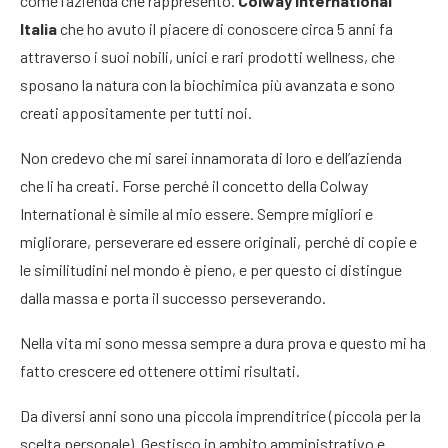
come l’azienda che rappresento.
Colway International
Italia
che ho avuto il piacere di conoscere circa 5 anni fa
attraverso i suoi nobili, unici e rari prodotti wellness, che
sposano la natura con la biochimica più avanzata e sono
creati appositamente per tutti noi.
Non credevo che mi sarei innamorata di loro e dell’azienda
che li ha creati. Forse perché il concetto della Colway
International è simile al mio essere. Sempre migliori e
migliorare, perseverare ed essere originali, perché di copie e
le similitudini nel mondo è pieno, e per questo ci distingue
dalla massa e porta il successo perseverando.
Nella vita mi sono messa sempre a dura prova e questo mi ha
fatto crescere ed ottenere ottimi risultati.
Da diversi anni sono una piccola imprenditrice (piccola per la
scelta personale). Gestisco in ambito amministrativo e