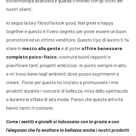
biotecnologia avanzata e guarda il mondo con gli occhi dei
nostri clienti.
Io seguo la loro filosofia look good, feel great e happy
together e questo è il vero segreto per poter essere un buon
promotore ed un ottimo venditore. Questo tipo di lavoro ti fa
stare in
mezzo alla gente
e di poter
offrire benessere
completo psico-fisico
, costruire buoni rapporti e
pianificare tanti progetti ambiziosi. Io punto sempre in alto,
e mi trovo bene negli ambienti dove posso esprimermi e
creare . Forse per questo ho iniziato a promuovere i mie
prodotti durante i concorsi di bellezza, miss dello spettacolo
e durante le sfilate di alta moda. Penso che queste attività
hanno tanto in comune.
Come i vestiti e gioielli si indossano con la grazia e con
l’eleganza che fa esaltare la bellezza anche i nostri prodotti