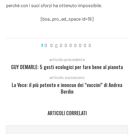
perchè con i suoi sforzi ha ottenuto impossibile.
[bsa_pro_ad_space id=19]
3
articolo precedente
GUY DEMARLE: 5 gesti ecologici per fare bene al pianeta
articolo successivo
La Voce: il più potente e innocuo dei “vaccini” di Andrea
Bordin
ARTICOLI CORRELATI