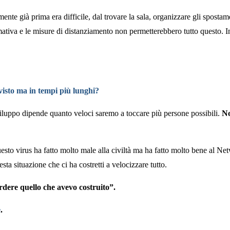
ente già prima era difficile, dal trovare la sala, organizzare gli sposta
mativa e le misure di distanziamento non permetterebbero tutto questo. 
visto ma in tempi più lunghi?
viluppo dipende quanto veloci saremo a toccare più persone possibili.
No
o virus ha fatto molto male alla civiltà ma ha fatto molto bene al Net
a situazione che ci ha costretti a velocizzare tutto.
rdere quello che avevo costruito”.
e
.