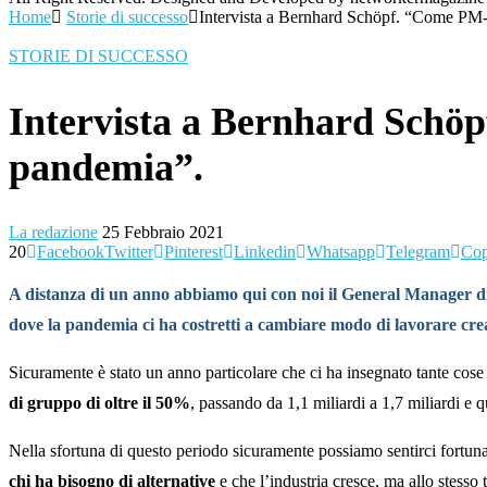
Home
Storie di successo
Intervista a Bernhard Schöpf. “Come PM-I
STORIE DI SUCCESSO
Intervista a Bernhard Schöp
pandemia”.
La redazione
25 Febbraio 2021
20
Facebook
Twitter
Pinterest
Linkedin
Whatsapp
Telegram
Cop
A distanza di un anno abbiamo qui con noi il General Manager di
dove la pandemia ci ha costretti a cambiare modo di lavorare cre
Sicuramente è stato un anno particolare che ci ha insegnato tante cose
di gruppo di oltre il 50%
, passando da 1,1 miliardi a 1,7 miliardi e 
Nella sfortuna di questo periodo sicuramente possiamo sentirci fortun
chi ha bisogno di alternative
e che l’industria cresce, ma allo stess