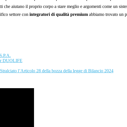
otti che aiutano il proprio corpo a stare meglio e argomenti come un si
ifico settore con
integratori di qualità premium
abbiamo trovato un pi
S.P.A.
ader DUOLIFE
tralciato l’Articolo 28 della bozza della legge di Bilancio 2024