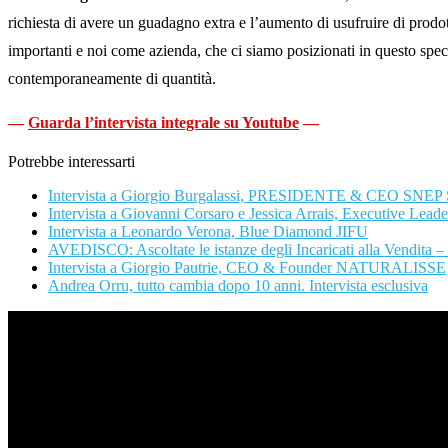
richiesta di avere un guadagno extra e l’aumento di usufruire di prod
importanti e noi come azienda, che ci siamo posizionati in questo spec
contemporaneamente di quantità.
—
Guarda l’intervista integrale su Youtube
—
Potrebbe interessarti
Intervista a Giorgio Burgalassi, PRESIDENTE & CEO SNEP 
Intervista a Giovanni Corsaro e Jessica Arrais, Executive Le
Intervista a Leonardo Verona, Blue Diamond JIFU
AVEDISCO: Ascoltate le istanze degli Incaricati alla Vendita – S
Intervista a Giorgio Pautrie, CEO & Founder NATURALISSE
Andrea Orru, tutto cambia dopo 10 anni. Intervista esclusiva