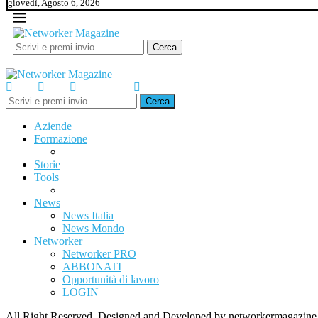
giovedì, Agosto 6, 2026
Cerca
Cerca
Aziende
Formazione
Storie
Tools
News
News Italia
News Mondo
Networker
Networker PRO
ABBONATI
Opportunità di lavoro
LOGIN
All Right Reserved. Designed and Developed by networkermagazine