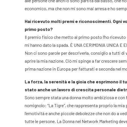
alle persone che anch’io sono partita dal basso, che ho 
economico, ma che non mi sono mai arresa e ho semp
Hai ricevuto molti premi e riconoscimenti. Ogni v
primo posto?
Il premio fisico che metto al primo posto l’ho ricevuto
mi hanno dato la spada. È UNA CERIMONIA UNICA E
Non ci sono parole per descriverla, consiglio a tutti di v
aprire la mia nazione. Ciò mi spinge a far crescere semp
prima nazione in Europa per fatturati e seconda nel mon
La forza, la serenità e la gioia che esprimono il 
stato anche un lavoro di crescita personale diet
Sono sempre stata una donna molto ambiziosa e con f
nomignolo: “La Tigre”, che rappresenta proprio la mia pers
l’emotività e anche piccole debolezze che non do a ve
tutte le persone. La Donna nel Network Marketing deve 