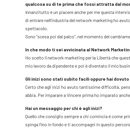
qualcosa su di te prima che fossi attratta dal m
Innanzitutto è un piacere anche per me questa intervi
di entrare nell’industria del network marketing ho avu
spettacolo.
Sono “scesa poi dal palco”, nel momento del cambiamen
In che modo ti sei avvicinata al Network Marketi
Ho scelto il network marketing per la Libertà che quest’in
mio lavoro da dipendente e poi è diventato il mio busi
Gli inizi sono stati subito facili oppure hai dovut
Certo che agli inizi ho avuto tantissime difficoltà, pe
abbia. Per imparare a Vincere prima ho imparato anche
Hai un messaggio per chi è agli inizi?
Quello che consiglio sempre a chi comincia è come pr
spinga fino in fondo e ti accompagni in questo percorso 