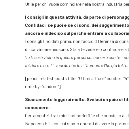
Utile per chi vuole cominciare nella nostra industria pe
I consigli in questa attività, da parte di person
Confidaci, se puoi e se ci sono, dei suggerimento c
ancora è indeciso sul perché entrare a collabora
I consigli li ho dati prima, non faccio differenza di con
di convincere nessuno. Sta a te vedere o continuare a te
“
Io ti sarò vicina in questo percorso, correrò con te, 
iniziare o no. Ti ricordo che io il Diamante l’ho già fatt
[penci_related_posts title=”Ultimi articoli” number=”4″
orderby=”random”]
Sicuramente leggerai molto. Svelaci un paio di titol
conoscere.
Certamente! Tra i miei libri preferiti e che consiglio ai 
Napoleon Hill, con cui siamo onorati di avere la partne