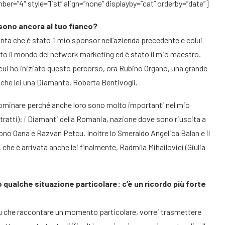
er=”4″ style=”list” align=”none” displayby=”cat” orderby=”date”]
sono ancora al tuo fianco?
ta che è stato il mio sponsor nell’azienda precedente e colui
iuto il mondo del network marketing ed è stato il mio maestro.
cui ho iniziato questo percorso, ora Rubino Organo, una grande
nche lei una Diamante, Roberta Bentivogli.
 nominare perché anche loro sono molto importanti nel mio
ttratti): i Diamanti della Romania, nazione dove sono riuscita a
ono Oana e Razvan Petcu. Inoltre lo Smeraldo Angelica Balan e il
, che è arrivata anche lei finalmente, Radmila Mihailovici (Giulia
qualche situazione particolare: c’è un ricordo più forte
 Più che raccontare un momento particolare, vorrei trasmettere