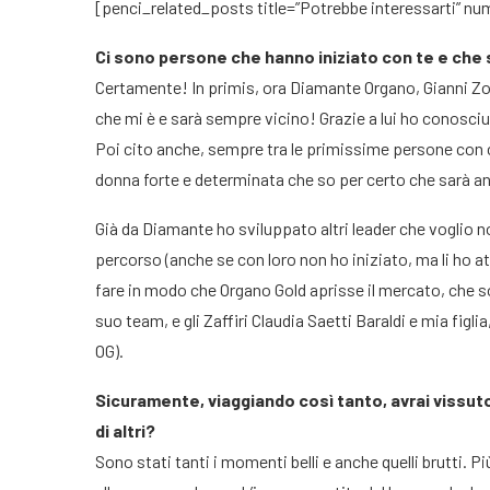
[penci_related_posts title=”Potrebbe interessarti” numb
Ci sono persone che hanno iniziato con te e che 
Certamente! In primis, ora Diamante Organo, Gianni Zon
che mi è e sarà sempre vicino! Grazie a lui ho conosc
Poi cito anche, sempre tra le primissime persone con 
donna forte e determinata che so per certo che sarà a
Già da Diamante ho sviluppato altri leader che voglio
percorso (anche se con loro non ho iniziato, ma li ho a
fare in modo che Organo Gold aprisse il mercato, che s
suo team, e gli Zaffiri Claudia Saetti Baraldi e mia figlia
OG).
Sicuramente, viaggiando così tanto, avrai vissuto 
di altri?
Sono stati tanti i momenti belli e anche quelli brutti.