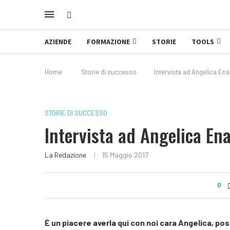
AZIENDE
FORMAZIONE
STORIE
TOOLS
Home
Storie di successo
Intervista ad Angelica En
STORIE DI SUCCESSO
Intervista ad Angelica En
La Redazione
15 Maggio 2017
0
È un piacere averla qui con noi cara Angelica, p