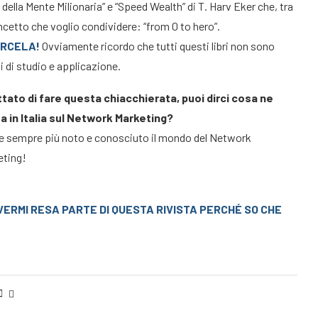
i della Mente Milionaria” e “Speed Wealth” di T. Harv Eker che, tra
ncetto che voglio condividere: “from 0 to hero”.
ARCELA!
Ovviamente ricordo che tutti questi libri non sono
 di studio e applicazione.
ttato di fare questa chiacchierata, puoi dirci cosa ne
ta in Italia sul Network Marketing?
ere sempre più noto e conosciuto il mondo del Network
eting!
VERMI RESA PARTE DI QUESTA RIVISTA PERCHÉ SO CHE