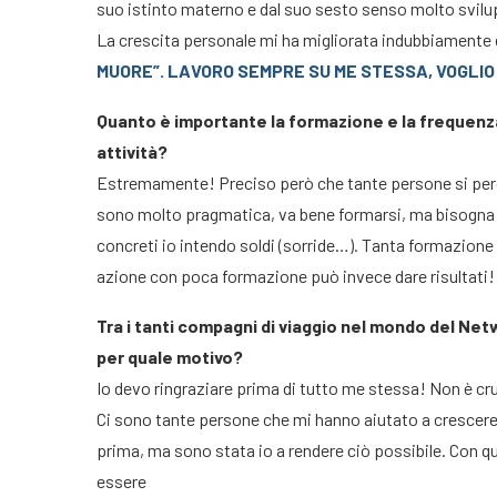
suo istinto materno e dal suo sesto senso molto svilupp
La crescita personale mi ha migliorata indubbiamente 
MUORE”. LAVORO SEMPRE SU ME STESSA, VOGLIO 
Quanto è importante la formazione e la frequenz
attività?
Estremamente! Preciso però che tante persone si perdo
sono molto pragmatica, va bene formarsi, ma bisogna an
concreti io intendo soldi (sorride…). Tanta formazione
azione con poca formazione può invece dare risultati!
Tra i tanti compagni di viaggio nel mondo del Netw
per quale motivo?
Io devo ringraziare prima di tutto me stessa! Non è cr
Ci sono tante persone che mi hanno aiutato a crescere, c
prima, ma sono stata io a rendere ciò possibile. Con 
essere