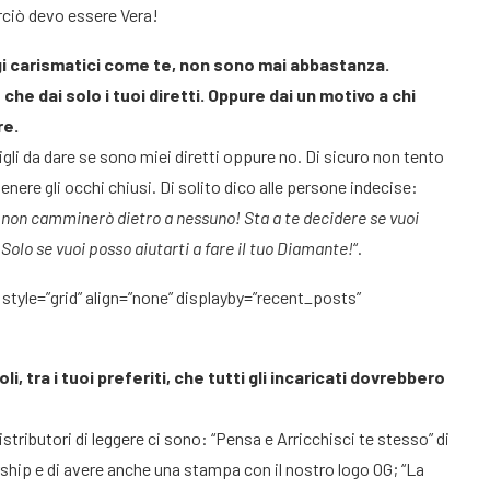
rciò devo essere Vera!
aggi carismatici come te, non sono mai abbastanza.
he dai solo i tuoi diretti. Oppure dai un motivo a chi
re.
sigli da dare se sono miei diretti oppure no. Di sicuro non tento
nere gli occhi chiusi. Di solito dico alle persone indecise:
ma non camminerò dietro a nessuno! Sta a te decidere se vuoi
o. Solo se vuoi posso aiutarti a fare il tuo Diamante!
“.
 style=”grid” align=”none” displayby=”recent_posts”
i, tra i tuoi preferiti, che tutti gli incaricati dovrebbero
distributori di leggere ci sono: “Pensa e Arricchisci te stesso” di
rship e di avere anche una stampa con il nostro logo OG; “La