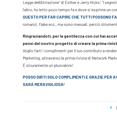
Legge dell’Attrazione” di Esther e Jerry Hicks; “I segret
l’altro, ho letto poco tempo fa e dove si esprime un co
QUESTO PER FAR CAPIRE CHE TUTTI POSSONO F
romanzi, fiabe ecc., ma sono manuali, perciò strumenti
Ringraziandoti, per la gentilezza con cui hai acce
pensi del nostro progetto di creare la prima rivis
Voglio farti i complimenti per il tuo contributo a rend
Marketing, attraverso la prima rivista di Network Mark
È sicuramente un plusvalore!
POSSO DIRTI SOLO COMPLIMENTI E GRAZIE PER A
SARÀ MERAVIGLIOSA!
0