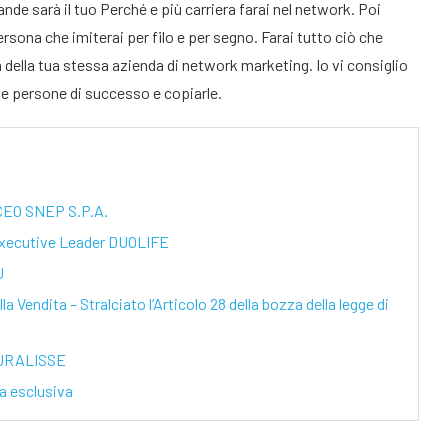
ande sarà il tuo Perché e più carriera farai nel network. Poi
sona che imiterai per filo e per segno. Farai tutto ciò che
 della tua stessa azienda di network marketing. Io vi consiglio
 le persone di successo e copiarle.
 CEO SNEP S.P.A.
 Executive Leader DUOLIFE
U
a Vendita – Stralciato l’Articolo 28 della bozza della legge di
ATURALISSE
ta esclusiva