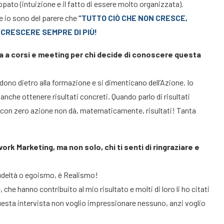
ato (intuizione e il fatto di essere molto organizzata).
e io sono del parere che
“TUTTO CIÒ CHE NON CRESCE,
CRESCERE SEMPRE DI PIÙ!
a a corsi e meeting per chi decide di conoscere questa
no dietro alla formazione e si dimenticano dell’Azione. Io
che ottenere risultati concreti. Quando parlo di risultati
 con zero azione non dà, matematicamente, risultati! Tanta
ork Marketing, ma non solo, chi ti senti di ringraziare e
udeltà o egoismo, è Realismo!
he hanno contribuito al mio risultato e molti di loro li ho citati
questa intervista non voglio impressionare nessuno, anzi voglio