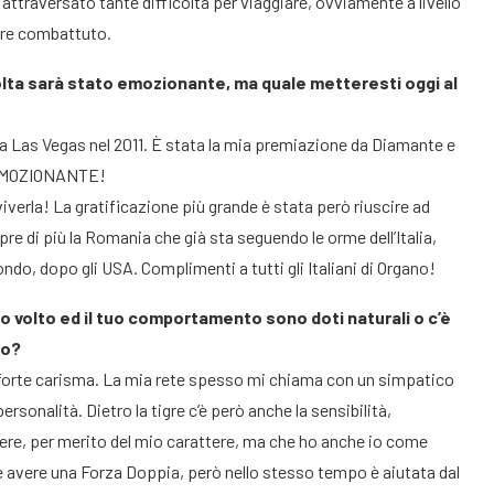
attraversato tante difficoltà per viaggiare, ovviamente a livello
re combattuto.
olta sarà stato emozionante, ma quale metteresti oggi al
 a Las Vegas nel 2011. È stata la mia premiazione da Diamante e
 EMOZIONANTE!
iverla! La gratificazione più grande è stata però riuscire ad
re di più la Romania che già sta seguendo le orme dell’Italia,
do, dopo gli USA. Complimenti a tutti gli Italiani di Organo!
tuo volto ed il tuo comportamento sono doti naturali o c’è
ro?
orte carisma. La mia rete spesso mi chiama con un simpatico
onalità. Dietro la tigre c’è però anche la sensibilità,
dere, per merito del mio carattere, ma che ho anche io come
avere una Forza Doppia, però nello stesso tempo è aiutata dal