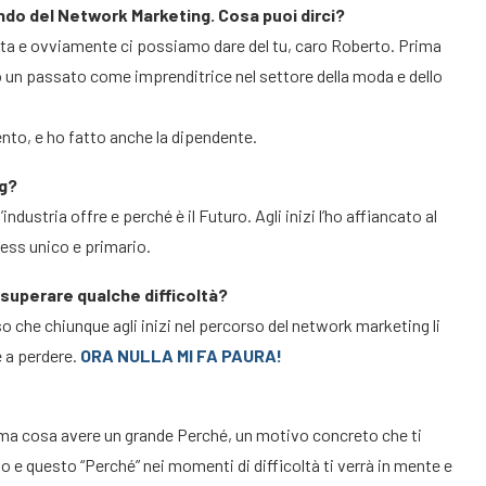
ondo del Network Marketing. Cosa puoi dirci?
sta e ovviamente ci possiamo dare del tu, caro Roberto. Prima
to un passato come imprenditrice nel settore della moda e dello
to, e ho fatto anche la dipendente.
ng?
dustria offre e perché è il Futuro. Agli inizi l’ho affiancato al
ness unico e primario.
o superare qualche difficoltà?
nso che chiunque agli inizi nel percorso del network marketing li
 a perdere.
ORA NULLA MI FA PAURA!
ima cosa avere un grande Perché, un motivo concreto che ti
e questo “Perché” nei momenti di difficoltà ti verrà in mente e