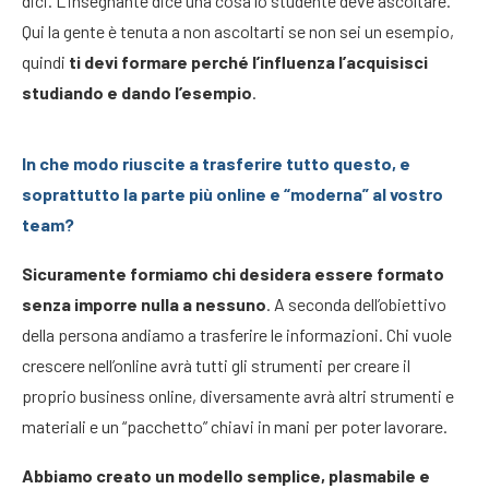
dici. L’insegnante dice una cosa lo studente deve ascoltare.
Qui la gente è tenuta a non ascoltarti se non sei un esempio,
quindi
ti devi formare perché l’influenza l’acquisisci
studiando e dando l’esempio
.
In che modo riuscite a trasferire tutto questo, e
soprattutto la parte più online e “moderna” al vostro
team?
Sicuramente formiamo chi desidera essere formato
senza imporre nulla a nessuno
. A seconda dell’obiettivo
della persona andiamo a trasferire le informazioni. Chi vuole
crescere nell’online avrà tutti gli strumenti per creare il
proprio business online, diversamente avrà altri strumenti e
materiali e un “pacchetto” chiavi in mani per poter lavorare.
Abbiamo creato un modello semplice, plasmabile e