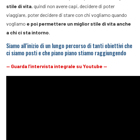
stile di vita
, quindi non avere capi, decidere di poter
viaggiare, poter decidere di stare con chi vogliamo quando
vogliamo
e poi permettere un miglior stile di vita anche
a chi ci sta intorno
.
Siamo all’inizio di un lungo percorso di tanti obiettivi che
ci siamo posti e che piano piano stiamo raggiungendo
—
Guarda l’intervista integrale su Youtube
—