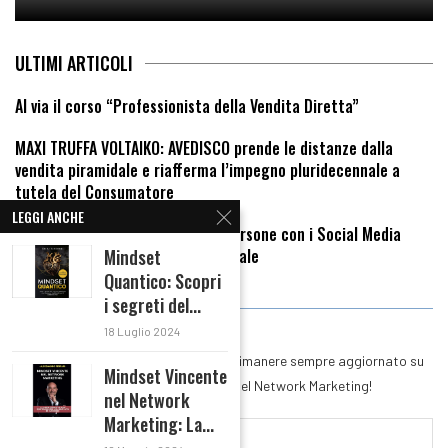
ULTIMI ARTICOLI
Al via il corso “Professionista della Vendita Diretta”
MAXI TRUFFA VOLTAIKO: AVEDISCO prende le distanze dalla
vendita piramidale e riafferma l’impegno pluridecennale a
tutela del Consumatore
LEGGI ANCHE
STEFANO ORRU’: Come attrarre persone con i Social Media
Mindset
grazie al focus sul tuo cliente ideale
Quantico: Scopri
i segreti del...
RIMANI IN CONTATTO
18 Luglio 2024
Iscriviti alla nostra Newsletter per rimanere sempre aggiornato su
Mindset Vincente
tutte le novità del mondo del Network Marketing!
nel Network
Marketing: La...