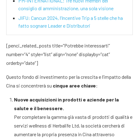
PM-INTERNATIONAL: Tre nuovi membri del
consiglio di amministrazione, una sola visione
JIFU: Cancun 2024, l’Incentive Trip a 5 stelle che ha
fatto sognare Leader e Distributori
[penci_related_posts title=”Potrebbe interessarti”
number=”4″ style=”list” align=”none” displayby=”cat”
orderby=”date”]
Questo fondo di investimento per la crescita e l’impatto della
Cina si concentrerà su
cinque aree chiave
:
Nuove acquisizioni in prodotti e aziende per la
salute e il benessere.
Per completare la gamma già vasta di prodotti di qualità e
servizi wellness di Herbalife Ltd, la società cercherà di
aumentare la propria presenza in Cina attraverso