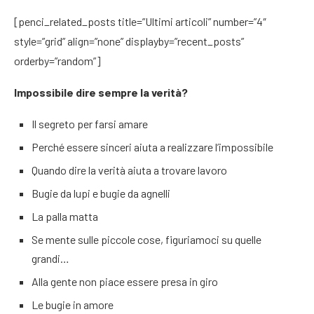
[penci_related_posts title=”Ultimi articoli” number=”4″
style=”grid” align=”none” displayby=”recent_posts”
orderby=”random”]
Impossibile dire sempre la verità?
Il segreto per farsi amare
Perché essere sinceri aiuta a realizzare l’impossibile
Quando dire la verità aiuta a trovare lavoro
Bugie da lupi e bugie da agnelli
La palla matta
Se mente sulle piccole cose, figuriamoci su quelle
grandi…
Alla gente non piace essere presa in giro
Le bugie in amore