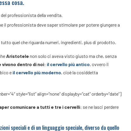
tessa cosa.
o del professionista della vendita.
he il professionista deve saper stimolare per potere giungere a
 tutto quel che riguarda numeri, ingredienti, plus di prodotto.
 che
Aristotele
non solo ci aveva visto giusto ma che, senza
e vivono dentro di noi
:
il cervello più antico
, ovvero il
mbico e
il cervello più moderno
, cioè la cosiddetta
er=”4″ style=”list” align=”none” displayby=”cat” orderby=”date”]
er comunicare a tutti e tre i cervelli
: se ne lasci perdere
ioni speciali e di un linguaggio speciale, diverso da quello