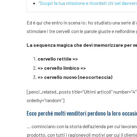
“Scopri la tua missione e ricordati chi sei davve
Ed è qui che entro in scena io: ho studiato una serie di
stimolare i tre cervelli con le parole giuste e nell’ordine
La sequenza magica che devi memorizzare per ve
cervello rettile =>
=> cervello limbico =>
=> cervello nuovo (neocorteccia)
[penci_related_posts title=”Ultimi articoli” number=”4″
orderby=”random”]
Ecco perché molti venditori perdono la loro occasio
… cominciano con la storia dell’azienda per cui lavorano, 
prodotto, con tutti i ragionevoli motivi per cui il clie