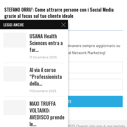
STEFANO ORRU’: Come attrarre persone con i Social Media
grazie al focus sul tuo cliente ideale
LEGGI ANCHE
RIMANI IN CONTATTO
USANA Health
Sciences entra a
Iscriviti alla nostra Newsletter per rimanere sempre aggiornato su
far...
tutte le novità del mondo del Network Marketing!
17 Dicembre 2025
Al via il corso
“Professionista
della...
11 Dicembre 2025
MAXI TRUFFA
VOLTAIKO:
AVEDISCO prende
le...
Copyright Networker Magazine @ 2016/2025 Questo sito non è una testata