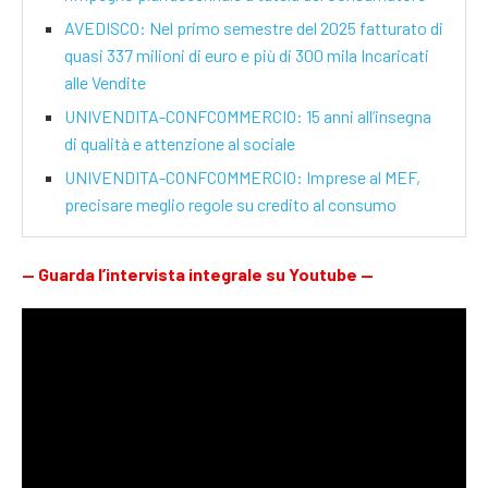
AVEDISCO: Nel primo semestre del 2025 fatturato di
quasi 337 milioni di euro e più di 300 mila Incaricati
alle Vendite
UNIVENDITA-CONFCOMMERCIO: 15 anni all’insegna
di qualità e attenzione al sociale
UNIVENDITA-CONFCOMMERCIO: Imprese al MEF,
precisare meglio regole su credito al consumo
—
Guarda l’intervista integrale su Youtube
—