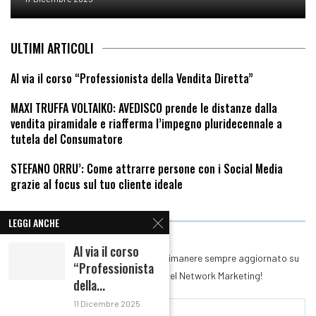
ULTIMI ARTICOLI
Al via il corso “Professionista della Vendita Diretta”
MAXI TRUFFA VOLTAIKO: AVEDISCO prende le distanze dalla
vendita piramidale e riafferma l’impegno pluridecennale a
tutela del Consumatore
STEFANO ORRU’: Come attrarre persone con i Social Media
grazie al focus sul tuo cliente ideale
RIMANI IN CONTATTO
LEGGI ANCHE
Al via il corso
Iscriviti alla nostra Newsletter per rimanere sempre aggiornato su
“Professionista
tutte le novità del mondo del Network Marketing!
della...
11 Dicembre 2025