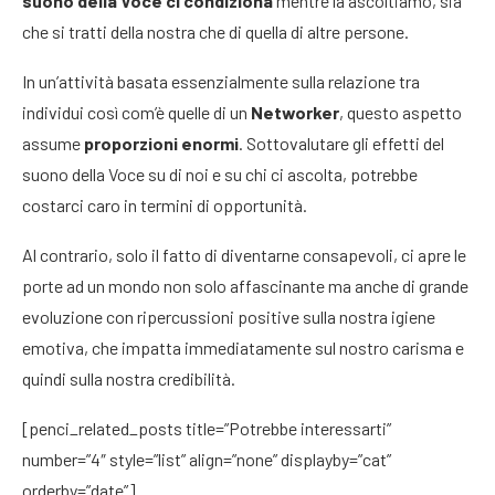
suono della Voce ci condiziona
mentre la ascoltiamo, sia
che si tratti della nostra che di quella di altre persone.
In un’attività basata essenzialmente sulla relazione tra
individui così com’è quelle di un
Networker
, questo aspetto
assume
proporzioni enormi
. Sottovalutare gli effetti del
suono della Voce su di noi e su chi ci ascolta, potrebbe
costarci caro in termini di opportunità.
Al contrario, solo il fatto di diventarne consapevoli, ci apre le
porte ad un mondo non solo affascinante ma anche di grande
evoluzione con ripercussioni positive sulla nostra igiene
emotiva, che impatta immediatamente sul nostro carisma e
quindi sulla nostra credibilità.
[penci_related_posts title=”Potrebbe interessarti”
number=”4″ style=”list” align=”none” displayby=”cat”
orderby=”date”]