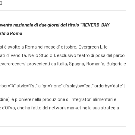
evento nazionale di due giorni dal titolo “11EVERB-DAY
orld a Roma
i è svolto a Roma nel mese di ottobre, Evergreen Life
ati di vendita. Nello Studio 1, esclusivo teatro di posa del parco
‘evergreeners’ provenienti da Italia, Spagna, Romania, Bulgaria e
er=”4″ style=”list” align=”none” displayby=”cat” orderby=”date”]
ne), è pioniere nella produzione di integratori alimentari e
ie d’Olivo, che ha fatto del network marketing la sua strategia