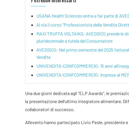
Potrebbe interessarti
USANA Health Sciences entra a far parte di AVEDI
Al via il corso “Professionista della Vendita Diret
MAXI TRUFFA VOLTAIKO: AVEDISCO prende le dista
pluridecennale a tutela del Consumatore
AVEDISCO: Nel primo semestre del 2025 fatturato d
Vendite
UNIVENDITA-CONFCOMMERCIO: 15 anni all’insegna 
UNIVENDITA-CONFCOMMERCIO: Imprese al MEF, pr
Una due giorni dedicata agli “ELP Awards”, le premiazioni
la presentazione dell’ultimo integratore alimentare, Oli
collaboratori di successo.
All’evento hanno partecipato Livio Pesle, presidente e 