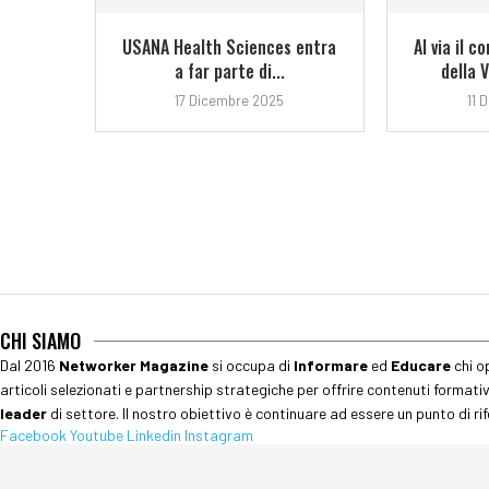
USANA Health Sciences entra
Al via il 
a far parte di...
della 
17 Dicembre 2025
11 
CHI SIAMO
Dal 2016
Networker Magazine
si occupa di
Informare
ed
Educare
chi o
articoli selezionati e partnership strategiche per offrire contenuti formati
leader
di settore. Il nostro obiettivo è continuare ad essere un punto di rif
Facebook
Youtube
Linkedin
Instagram