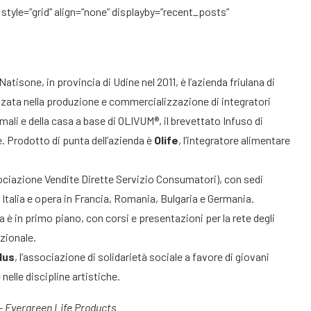
 style=”grid” align=”none” displayby=”recent_posts”
Natisone, in provincia di Udine nel 2011, è l’azienda friulana di
izzata nella produzione e commercializzazione di integratori
imali e della casa a base di OLIVUM®, il brevettato Infuso di
le. Prodotto di punta dell’azienda è
Olife
, l’integratore alimentare
ciazione Vendite Dirette Servizio Consumatori), con sedi
Italia e opera in Francia, Romania, Bulgaria e Germania.
 è in primo piano, con corsi e presentazioni per la rete degli
azionale.
lus
, l’associazione di solidarietà sociale a favore di giovani
nelle discipline artistiche.
– Evergreen Life Products