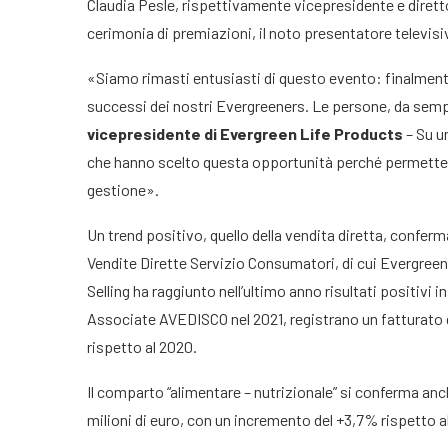
Claudia Pesle, rispettivamente vicepresidente e dirett
cerimonia di premiazioni, il noto presentatore televisi
«Siamo rimasti entusiasti di questo evento: finalment
successi dei nostri Evergreeners. Le persone, da sempr
vicepresidente di Evergreen Life Products
– Su un
che hanno scelto questa opportunità perché permette di
gestione».
Un trend positivo, quello della vendita diretta, confe
Vendite Dirette Servizio Consumatori, di cui Evergreen 
Selling ha raggiunto nell’ultimo anno risultati positivi 
Associate AVEDISCO nel 2021, registrano un fatturato di
rispetto al 2020.
Il comparto “alimentare – nutrizionale” si conferma anch
milioni di euro, con un incremento del +3,7% rispetto a