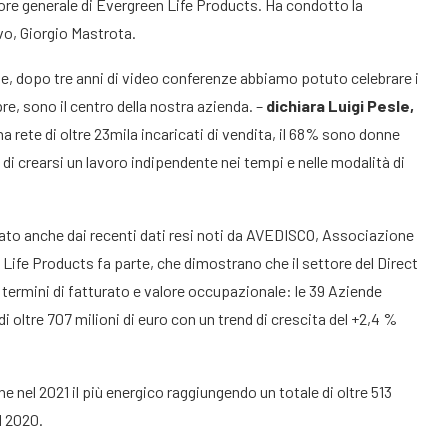
ore generale di Evergreen Life Products. Ha condotto la
vo, Giorgio Mastrota.
e, dopo tre anni di video conferenze abbiamo potuto celebrare i
e, sono il centro della nostra azienda. –
dichiara Luigi Pesle,
a rete di oltre 23mila incaricati di vendita, il 68% sono donne
 crearsi un lavoro indipendente nei tempi e nelle modalità di
rmato anche dai recenti dati resi noti da AVEDISCO, Associazione
Life Products fa parte, che dimostrano che il settore del Direct
in termini di fatturato e valore occupazionale: le 39 Aziende
 oltre 707 milioni di euro con un trend di crescita del +2,4 %
e nel 2021 il più energico raggiungendo un totale di oltre 513
l 2020.