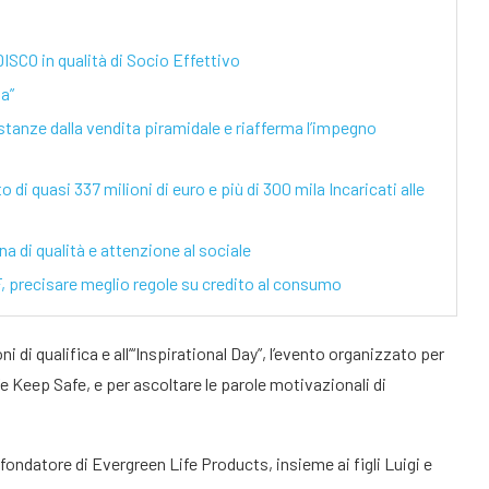
SCO in qualità di Socio Effettivo
ta”
nze dalla vendita piramidale e riafferma l’impegno
i quasi 337 milioni di euro e più di 300 mila Incaricati alle
di qualità e attenzione al sociale
ecisare meglio regole su credito al consumo
 di qualifica e all’“Inspirational Day”, l’evento organizzato per
fe Keep Safe, e per ascoltare le parole motivazionali di
fondatore di Evergreen Life Products, insieme ai figli Luigi e