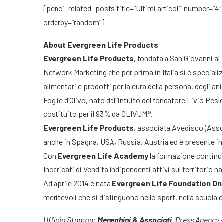
[penci_related_posts title=”Ultimi articoli” number=”4″
orderby=”random”]
About Evergreen Life Products
Evergreen Life Products
, fondata a San Giovanni al 
Network Marketing che per prima in Italia si è special
alimentari e prodotti per la cura della persona, degli an
Foglie d’Olivo, nato dall’intuito del fondatore Livio Pes
costituito per il 93% da OLIVUM®.
Evergreen Life Products
, associata Avedisco (Asso
anche in Spagna, USA, Russia, Austria ed è presente in 
Con
Evergreen Life Academy
la formazione continua
Incaricati di Vendita indipendenti attivi sul territorio n
Ad aprile 2014 è nata
Evergreen Life Foundation On
meritevoli che si distinguono nello sport, nella scuola e 
Ufficio Stampa:
Meneghini & Associati
, Press Agency 