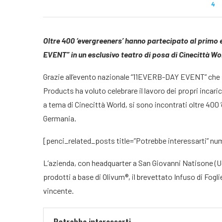
4
Oltre 400 ‘evergreeners’ hanno partecipato al primo 
EVENT” in un esclusivo teatro di posa di Cinecittà W
Grazie all’evento nazionale “11EVERB-DAY EVENT” che s
Products ha voluto celebrare il lavoro dei propri incaric
a tema di Cinecittà World, si sono incontrati oltre 400 
Germania.
[penci_related_posts title=”Potrebbe interessarti” numb
L’azienda, con headquarter a San Giovanni Natisone (Udi
prodotti a base di Olivum®, il brevettato Infuso di Fogl
vincente.