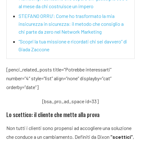
al mese da chi costruisce un impero
STEFANO ORRU’: Come ho trasformato la mia
insicurezza in sicurezza: il metodo che consiglio a
chi parte da zero nel Network Marketing
“Scopri la tua missione e ricordati chi sei davvero” di
Giada Zaccone
[penci_related_posts title=”Potrebbe interessarti”
number=”4″ style=”list” align=”none” displayby=”cat”
orderby=”date”]
[bsa_pro_ad_space id=33]
Lo scettico: il cliente che mette alla prova
Non tutti i clienti sono propensi ad accogliere una soluzione
che conduce a un cambiamento. Definiti da Dixon
“scettici”
,