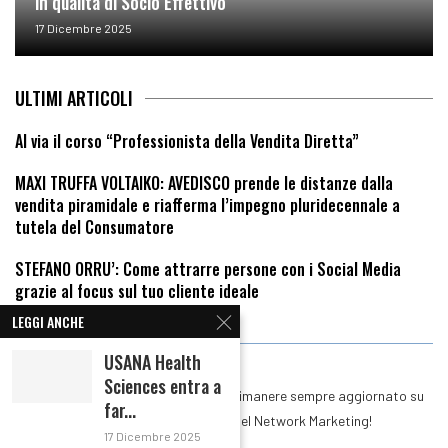
in qualità di Socio Effettivo
17 Dicembre 2025
ULTIMI ARTICOLI
Al via il corso “Professionista della Vendita Diretta”
MAXI TRUFFA VOLTAIKO: AVEDISCO prende le distanze dalla
vendita piramidale e riafferma l’impegno pluridecennale a
tutela del Consumatore
STEFANO ORRU’: Come attrarre persone con i Social Media
grazie al focus sul tuo cliente ideale
LEGGI ANCHE
RIMANI IN CONTATTO
USANA Health
Sciences entra a
Iscriviti alla nostra Newsletter per rimanere sempre aggiornato su
far...
tutte le novità del mondo del Network Marketing!
17 Dicembre 2025