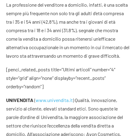
La professione del venditore a domicilio, infatti, è una scelta
sempre più frequente non solo tra gli adulti d’età compresa
tra i 35 e i 54 anni (42,8%), ma anche tra i giovani di età
compresa tra i 18 e i 34 anni (31,8%), segnale che mostra
come la vendita a domicilio possa ritenersi un’efficace
alternativa occupazionale in un momento in cui il mercato del
lavoro sta attraversando un momento di grave difficoltà.
[penci_related_posts title=”Ultimi articoli” number=”4″
style=”grid” align=”none” displayby=”recent_posts”
orderby=”random”]
UNIVENDITA
(
www.univendita.it
) Qualità, innovazione,
servizio al cliente, elevati standard etici. Sono queste le
parole d’ordine di Univendita, la maggiore associazione del
settore che riunisce l’eccellenza della vendita diretta a
domicilio. All’associazione aderiscono: Avon Cosmetics,