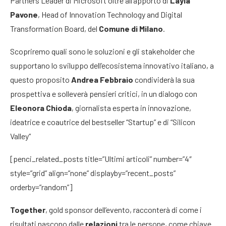
Partners Leader di Microsoft oltre all’apporto di
Layla
Pavone
, Head of Innovation Technology and Digital
Transformation Board, del
Comune di Milano
.
Scopriremo quali sono le soluzioni e gli stakeholder che
supportano lo sviluppo dell’ecosistema innovativo italiano, a
questo proposito
Andrea Febbraio
condividerà la sua
prospettiva e solleverà pensieri critici, in un dialogo con
Eleonora Chioda
, giornalista esperta in innovazione,
ideatrice e coautrice del bestseller “Startup” e di “Silicon
Valley“
[penci_related_posts title=”Ultimi articoli” number=”4″
style=”grid” align=”none” displayby=”recent_posts”
orderby=”random”]
Together
, gold sponsor dell’evento, racconterà di come i
risultati nascono dalle
relazioni
tra le persone, come chiave