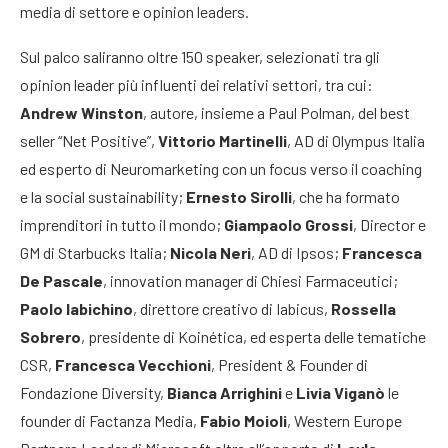
media di settore e opinion leaders.
Sul palco saliranno oltre 150 speaker, selezionati tra gli
opinion leader più influenti dei relativi settori, tra cui:
Andrew Winston
, autore, insieme a Paul Polman, del best
seller “Net Positive”,
Vittorio Martinelli
, AD di Olympus Italia
ed esperto di Neuromarketing con un focus verso il coaching
e la social sustainability;
Ernesto Sirolli
, che ha formato
imprenditori in tutto il mondo;
Giampaolo Grossi
, Director e
GM di Starbucks Italia;
Nicola Neri
, AD di Ipsos;
Francesca
De Pascale
, innovation manager di Chiesi Farmaceutici;
Paolo Iabichino
, direttore creativo di Iabicus,
Rossella
Sobrero
, presidente di Koinética, ed esperta delle tematiche
CSR,
Francesca Vecchioni
, President & Founder di
Fondazione Diversity,
Bianca Arrighini
e
Livia Viganò
le
founder di Factanza Media,
Fabio Moioli
, Western Europe