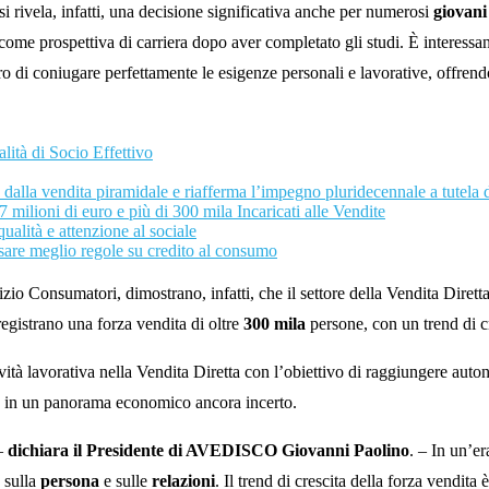
si rivela, infatti, una decisione significativa anche per numerosi
giovani 
come prospettiva di carriera dopo aver completato gli studi. È interessante
ro di coniugare perfettamente le esigenze personali e lavorative, offrend
tà di Socio Effettivo
endita piramidale e riafferma l’impegno pluridecennale a tutela 
ilioni di euro e più di 300 mila Incaricati alle Vendite
à e attenzione al sociale
eglio regole su credito al consumo
izio Consumatori, dimostrano, infatti, che il settore della Vendita Dire
istrano una forza vendita di oltre
300 mila
persone, con un trend di c
ività lavorativa nella Vendita Diretta con l’obiettivo di raggiungere au
one in un panorama economico ancora incerto.
 –
dichiara il Presidente di AVEDISCO Giovanni Paolino
. – In un’er
 sulla
persona
e sulle
relazioni
. Il trend di crescita della forza vendit