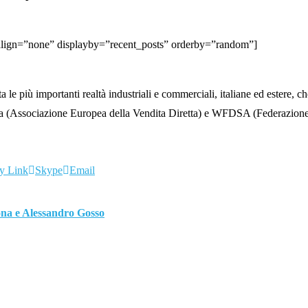
” align=”none” displayby=”recent_posts” orderby=”random”]
più importanti realtà industriali e commerciali, italiane ed estere, che 
ia (Associazione Europea della Vendita Diretta) e WFDSA (Federazione 
y Link
Skype
Email
ona e Alessandro Gosso