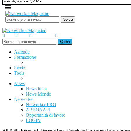
venerdì, Agosto 7, 2026
Cerca
Cerca
Aziende
Formazione
Storie
Tools
News
News Italia
News Mondo
Networker
Networker PRO
ABBONATI
Opportunità di lavoro
LOGIN
All Right Reserved. Designed and Developed by networkermagazine