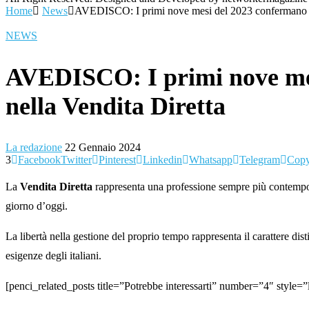
Home
News
AVEDISCO: I primi nove mesi del 2023 confermano una
NEWS
AVEDISCO: I primi nove mes
nella Vendita Diretta
La redazione
22 Gennaio 2024
3
Facebook
Twitter
Pinterest
Linkedin
Whatsapp
Telegram
Copy
La
Vendita Diretta
rappresenta una professione sempre più contempora
giorno d’oggi.
La libertà nella gestione del proprio tempo rappresenta il carattere dis
esigenze degli italiani.
[penci_related_posts title=”Potrebbe interessarti” number=”4″ style=