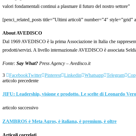
valori fondamentali continui a plasmare il futuro del nostro settore”
[penci_related_posts title=”Ultimi articoli” number=”4″ style=”grid
About AVEDISCO
Dal 1969 AVEDISCO è la prima Associazione in Italia che rappresenta le 
prodotti/servizi. A livello internazionale AVEDISCO è associata Seld
Fonte:
Say What?
Press Agency – Avedisco.it
3
Facebook
Twitter
Pinterest
Linkedin
Whatsapp
Telegram
Cop
articolo precedente
JIFU: Leadership, visione e prodotto. Le scelte di Leonardo Ver
articolo successivo
ZAMBROS è Meta Agros, è italiana, è premium, è oltre
Articoli correlati