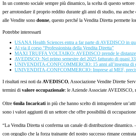
In un contesto sociale sempre più dinamico, la scelta di questo settore 
per arrotondare il proprio reddito durante gli anni di studio, ma anche 
alle Vendite sono
donne
, questo perché la Vendita Diretta permette lo
Potrebbe interessarti
USANA Health Sciences entra a far parte di AVEDISCO in quali
Al via il corso “Professionista della Vendita Diretta”
MAXI TRUFFA VOLTAIKO: AVEDISCO prende le distanze dalla v
AVEDISCO: Nel primo semestre del 2025 fatturato di quasi 337 m
UNIVENDITA-CONFCOMMERCIO: 15 anni all’insegna di qualit
UNIVENDITA-CONFCOMMERCIO: Imprese al MEF, precisare m
I risultati resi noti da
AVEDISCO
, Associazione Vendite Dirette Serv
termini di
valore occupazionale
: le Aziende Associate AVEDISCO, reg
Oltre
6mila Incaricati
in più che hanno scelto di intraprendere un’att
sono i valori aggiunti di un settore che offre possibilità di occupazi
“La Vendita Diretta si conferma un canale di distribuzione dinamico.
con orgoglio che la forza trainante del nostro successo rimane centrata