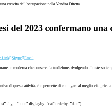
 crescita dell’occupazione nella Vendita Diretta
i del 2023 confermano una cr
 Link
Skype
Email
nea e moderna che conserva la tradizione, rivolgendo allo stesso tempo
tintivo di questa attività, che permette di coniugare al meglio vita priv
”list” align=”none” displayby=”cat” orderby=”date”]