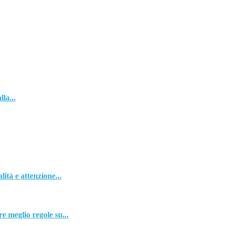
a...
 e attenzione...
glio regole su...