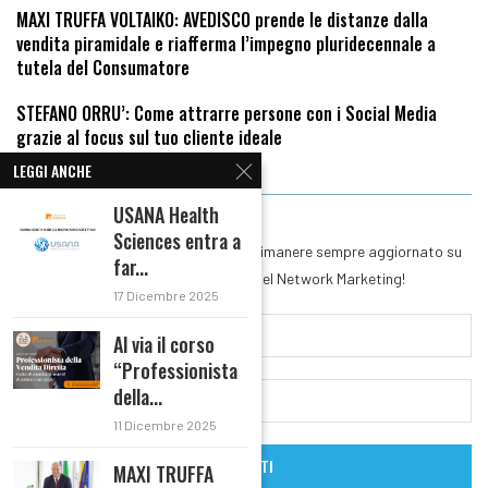
MAXI TRUFFA VOLTAIKO: AVEDISCO prende le distanze dalla
vendita piramidale e riafferma l’impegno pluridecennale a
tutela del Consumatore
STEFANO ORRU’: Come attrarre persone con i Social Media
grazie al focus sul tuo cliente ideale
LEGGI ANCHE
RIMANI IN CONTATTO
USANA Health
Sciences entra a
Iscriviti alla nostra Newsletter per rimanere sempre aggiornato su
far...
tutte le novità del mondo del Network Marketing!
17 Dicembre 2025
Al via il corso
“Professionista
della...
11 Dicembre 2025
MAXI TRUFFA